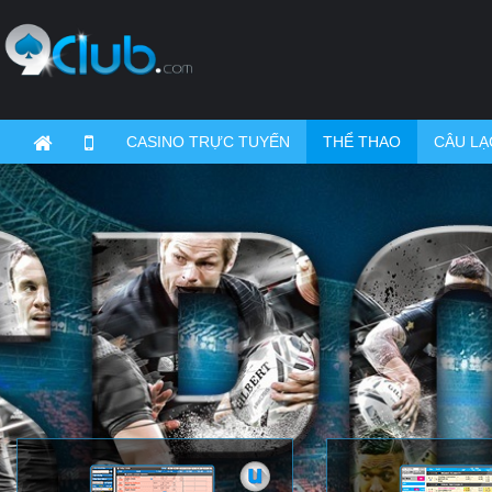
CASINO TRỰC TUYẾN
THỂ THAO
CÂU LẠ