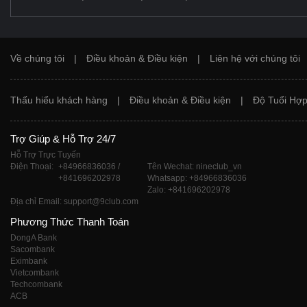
Về chúng tôi
|
Điều khoản & Điều kiện
|
Liên hệ với chúng tôi
Thấu hiểu khách hàng
|
Điều khoản & Điều kiện
|
Độ Tuổi Hợp
Trợ Giúp & Hỗ Trợ 24/7
Hỗ Trợ Trực Tuyến
Điện Thoại:
+84966836036 /
Tên Wechat: nineclub_vn
+841696202978
Whatsapp: +84966836036
Zalo: +841696202978
Địa chỉ Email: support@9club.com
Phương Thức Thanh Toán
DongA Bank
Sacombank
Eximbank
Vietcombank
Techcombank
ACB