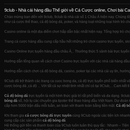
9club - Nhà cái hàng đầu Thế giới về Cá Cược online, Chơi bài Ca
Chào mừng bạn đến với 9club, 9club là nhà cái số 1 Châu Á hiện nay. Chúng tô
như cá cược thể thao, cá độ bóng đá, poker, và hàng loạt những loại hình trò ch
Casino online là một địa điểm chơi hấp dẫn bậc nhất hiện nay. Tổng hợp trò chơ
Trang cá cược hàng đầu cung cấp hầu hết những trò chơi casino trực tuyến, slot
Casino Online trực tuyến hàng đầu châu Á,.. Thưởng thức 5 sảnh bài trực tuyến
Hướng dẫn tổng quan về cách chơi Casino trực tuyến với các nhà cái hàng đầu t
Hướng dẫn cách chơi cá độ bóng đá, casino, poker tại các nhà cái uy tín, hướng d
9Club đã trở thành các trang ca cuoc bong da, cá độ trực tuyến phổ biến nhất 
cược bóng đá ,cá độ ... Với tất cả sự nhiệt tình nhất chỉ có tại 9Club,…Cam kết t
Cá độ bóng đá
trực tuyến là một hình thức giải trí rất phổ biến và đa dạng. 9cl
bóng đá
số, hội tụ các chuyên gia tipster thể thao hàng đầu Việt Nam. Dự đoán 
cấp hơn 5000 trận đấu mỗi tuần, an toàn với thanh toán bằng tiền mặt.
Cá độ b
Khi tham gia
cá cược bóng đá trực tuyến
cùng 9Club ngoài các tiện ích nhanh 
cung cấp các sản phẩm
cá độ bóng đá
.
Hệ thống gửi tiền và thanh toán của 9Club luôn tuân thủ quy tắc : Nhanh – Tiện 