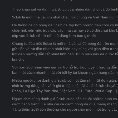
Theo khảo sát và đánh giá 9club của nhiều dân chơi cá độ bình
9club là một nhà cái lớn nhất châu nói chung và Việt Nam nói r
Hệ thống cá độ bóng đá 9club đã tập hợp những dân chơi có má
chặn link nên việc truy cập vào nhà cái này sẽ có đôi chút khó
cập vào 9club sẽ trở nên dễ dàng hơn bao giờ hết.
Chúng ta đều biết 9club là một nhà cái cá độ bóng đá trên mạn
gửi tiền và rút tiền nhanh nhất hiện nay cùng với giao diện tr
trợ viên hướng dẫn rất nhiệt tình nên 9club hiện nay đã được h
lựa chọn.
Với hơn 200 nhân viên giữ vai trò hỗ trợ trực tuyến, hướng dẫn 
bạn một cách nhanh nhất với bất kỳ tài khoản ngân hàng nào h
Nhiều người chơi đánh giá 9club có một tầm nhìn rất đơn giản,
chất lượng đẳng cấp và ở giá trị đặc biệt. Nhà cái 9club chuyên
Pháp, La Liga Tây Ban Nha, Việt Nam, C1, Euro, World Cup…) 
Người chơi cũng đánh giá 9club cung cấp chuỗi những hình cá 
cược cạnh tranh. Là nhà cái cá cược bóng đá qua mạng mạng đầ
Tặng thêm 20% tiền thưởng cho người chơi mới, một trong các h