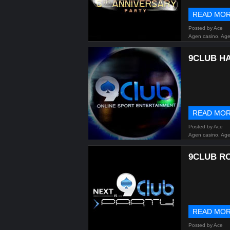
READ MO
Posted by Ace
Agen casino, Agen
9CLUB HAL
READ MO
Posted by Ace
Agen casino, Agen
9CLUB ROO
READ MO
Posted by Ace