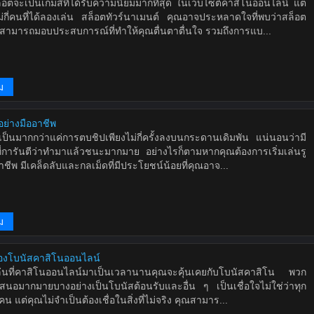
ล็อตจะเป็นเกมส์ที่ได้รับความนิยมมากที่สุด ในเว็บไซต์คาสิโนออนไลน์ แต่
ยงไม่กี่คนที่ได้ลองเล่น สล็อตทัวร์นาเมนต์ คุณอาจประหลาดใจที่พบว่าสล็อต
 สามารถมอบประสบการณ์ที่ทำให้คุณตื่นตาตื่นใจ รวมถึงการแบ...
ม
อย่างมืออาชีพ
ตเป็นมากกว่าแค่การตบชิปเพียงไม่กี่ครั้งลงบนกระดานเดิมพัน แน่นอนว่ามี
่นที่การันตีว่าทำมาแล้วชนะมากมาย อย่างไรก็ตามหากคุณต้องการเริ่มเล่นรู
าชีพ มีเคล็ดลับและกลเม็ดที่มีประโยชน์น้อยที่คุณอาจ...
ม
ของโบนัสคาสิโนออนไลน์
่นที่คาสิโนออนไลน์มาเป็นเวลานานคุณจะคุ้นเคยกับโบนัสคาสิโน พวก
นอมากมายบางอย่างเป็นโบนัสต้อนรับและอื่น ๆ เป็นเชื่อใจไม่ใช่ว่าทุก
น แต่คุณไม่จำเป็นต้องเชื่อในสิ่งที่ไม่จริง คุณสามาร...