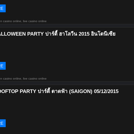
RE
 casino online, live casino online
LOWEEN PARTY ปาร์ตี้ ฮาโลวีน 2015 อินโดนีเซีย
RE
 casino online, live casino online
FTOP PARTY ปาร์ตี้ ดาดฟ้า (SAIGON) 05/12/2015
RE