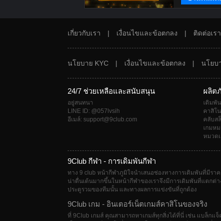
เกี่ยวกับเรา
|
เงื่อนไขและข้อตกลง
|
ติดต่อเรา
นโยบาย KYC
|
เงื่อนไขและข้อตกลง
|
นโยบา
24/7 ช่วยเหลือและสนับสนุน
ผลิตภ
อยู่สนทนา
เดิมพั
LINE ID: @057lvsih
คาสิโ
อีเมล์: support@9club.com
คลับสล
เกมหม
หมวดเ
9Club กีฬา - การเดิมพันกีฬา
ทาง 9 club หน้ากีฬาภูมิใจนำเสนอช่องทางการเดิมพันที่มีราคา
น่าตื่นเต้นมากขึ้นในหน้ากีฬาของเราจึงมีการเดิมพันที่แตกต่าง
ประตูรวมของทีมนั้น และทางผลการแข่งขันที่ถูกต้อง
9Club เกม - อินเตอร์เน็ตเกมส์คาสิโนของจริง
ที่ 9Club เกมส์ คุณสามารถหาเกมส์ทุกสิ่งได้ที่นี่ เช่น แบล็กแจ็ค 