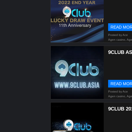
READ MO
Posted by Ace
Agen casino, Agen
9CLUB AS
READ MO
Posted by Ace
Agen casino, Agen
9CLUB 20