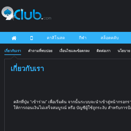
คาสิโนสด
กีฬา
สล็อตคลับ
เกี่ยวกับเรา
คำถามที่พบบ่อย
เงื่อนไขและข้อตกลง
ติดต่อเรา
นโยบาย
เกี่ยวกับเรา
คลิกที่ปุ่ม “เข้าร่วม” เพื่อเริ่มต้น จากนั้นระบบจะนำเข้าสู่หน้าก
ให้การถอนเงินไม่เสร็จสมบูรณ์ หรือ บัญชีผู้ใช้ถูกระงับ สำหรับการป