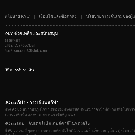
นโยบาย KYC
|
เงื่อนไขและข้อตกลง
|
นโยบายการเล่นเกมของผู้เ
24/7 ช่วยเหลือและสนับสนุน
อยู่สนทนา
LINE ID: @057lvsih
อีเมล์: support@9club.com
วิธีการชำระเงิน
9Club กีฬา - การเดิมพันกีฬา
ทาง 9 club หน้ากีฬาภูมิใจนำเสนอช่องทางการเดิมพันที่มีราคาน้ำที่ดีมาก เพื่อให้การว
รวมของทีมนั้น และทางผลการแข่งขันที่ถูกต้อง
9Club เกม - อินเตอร์เน็ตเกมส์คาสิโนของจริง
ที่ 9Club เกมส์ คุณสามารถหาเกมส์ทุกสิ่งได้ที่นี่ เช่น แบล็กแจ็ค และ รูเล็ต , ตู้สล็อต