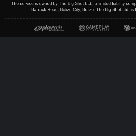
The service is owned by The Big Shot Ltd., a limited liability co
Barrack Road, Belize City, Belize. The Big Shot Ltd. i