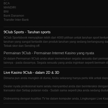
BCA
MANDIRI
BNI
Bank Danamon
Transfer Inter-Bank
9Club Sports - Taruhan sports
9Club Sportsbook menyajikan lebih dari 4000 pilihan untuk taruhan sport te
taruhan yang sangat fantastik dan produk taruhan yang sedang berlangsung da
Tebak skor dan Sending off.
Permainan 9Club - Permainan Internet Kasino yang nyata
Di dalam Permainan 9Club anda akan menemukan segala sesuatu dari permainan 
lainnya - pada dasarnya. Segala sesuatu yang anda inginkan seperti bermain di
Live Kasino 9Club - dalam 2D & 3D
Dimana pun anda mungkin di dunia, Anda sekarang hanya perlu klik untuk dapa
Dealer nyata profesional kami selalu menyambut anda dan berinteraksi dengan 
transaksi dan Setiap putaran roda - Sudah sama seperti jika anda sedang dudu
Distreaming dengan kualitas TV ke dalam komputer anda, Lingkungan Live Kas