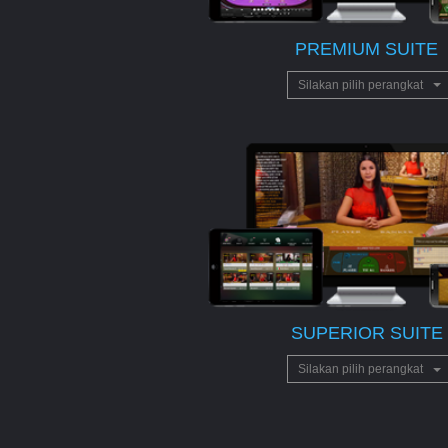
PREMIUM SUITE
Silakan pilih perangkat
SUPERIOR SUITE
Silakan pilih perangkat