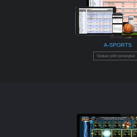
A-SPORTS
Silakan pilih perangkat